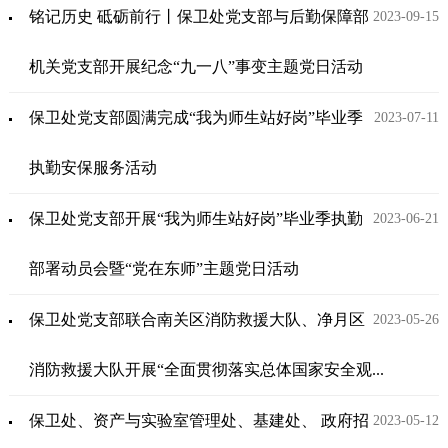
铭记历史 砥砺前行丨保卫处党支部与后勤保障部
2023-09-15
机关党支部开展纪念“九一八”事变主题党日活动
保卫处党支部圆满完成“我为师生站好岗”毕业季
2023-07-11
执勤安保服务活动
保卫处党支部开展“我为师生站好岗”毕业季执勤
2023-06-21
部署动员会暨“党在东师”主题党日活动
保卫处党支部联合南关区消防救援大队、净月区
2023-05-26
消防救援大队开展“全面贯彻落实总体国家安全观...
保卫处、资产与实验室管理处、基建处、 政府招
2023-05-12