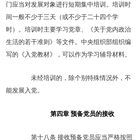
门应当对发展对象进行短期集中培训。培训时
间一般不少于三天（或不少于二十四个学
时）。培训时主要学习党章、《关于党内政治
生活的若干准则》等文件。中央组织部组织编
写的《入党教材》，可以作为学习辅导材料。
未经培训的，除个别特殊情况外，不
能发展入党。
第四章 预备党员的接收
第十八条 接收预备党员应当严格按照