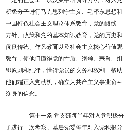
一定的社会工作以及集中培训等方法，对入党
积极分子进行马克思列宁主义、毛泽东思想和
中国特色社会主义理论体系教育，党的路线、
方针、政策和党的基本知识教育，党的历史和
优良传统、作风教育以及社会主义核心价值观
教育，使他们懂得党的性质、纲领、宗旨、组
织原则和纪律，懂得党员的义务和权利，帮助
他们端正入党动机，确立为共产主义事业奋斗
终身的信念。
第十一条 党支部每半年对入党积极分
子进行一次考察。基层党委每年对入党积极分