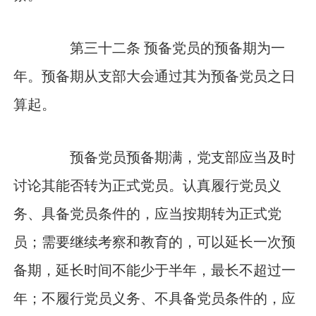
第三十二条 预备党员的预备期为一
年。预备期从支部大会通过其为预备党员之日
算起。
预备党员预备期满，党支部应当及时
讨论其能否转为正式党员。认真履行党员义
务、具备党员条件的，应当按期转为正式党
员；需要继续考察和教育的，可以延长一次预
备期，延长时间不能少于半年，最长不超过一
年；不履行党员义务、不具备党员条件的，应