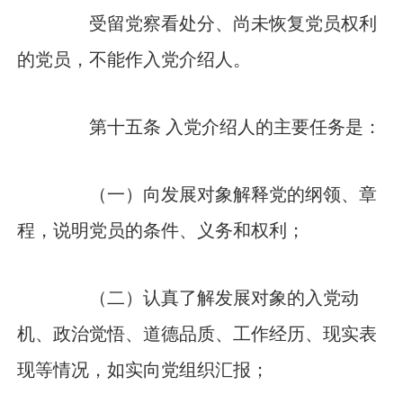
受留党察看处分、尚未恢复党员权利
的党员，不能作入党介绍人。
第十五条 入党介绍人的主要任务是：
（一）向发展对象解释党的纲领、章
程，说明党员的条件、义务和权利；
（二）认真了解发展对象的入党动
机、政治觉悟、道德品质、工作经历、现实表
现等情况，如实向党组织汇报；