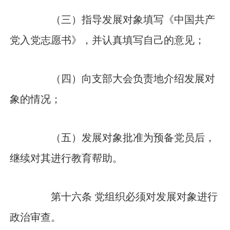
（三）指导发展对象填写《中国共产
党入党志愿书》，并认真填写自己的意见；
（四）向支部大会负责地介绍发展对
象的情况；
（五）发展对象批准为预备党员后，
继续对其进行教育帮助。
第十六条 党组织必须对发展对象进行
政治审查。