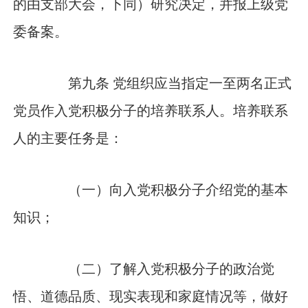
的由支部大会，下同）研究决定，并报上级党
委备案。
第九条 党组织应当指定一至两名正式
党员作入党积极分子的培养联系人。培养联系
人的主要任务是：
（一）向入党积极分子介绍党的基本
知识；
（二）了解入党积极分子的政治觉
悟、道德品质、现实表现和家庭情况等，做好