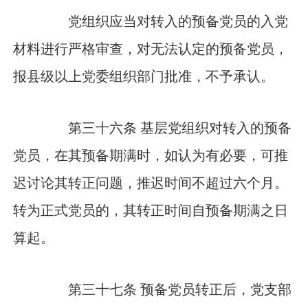
党组织应当对转入的预备党员的入党
材料进行严格审查，对无法认定的预备党员，
报县级以上党委组织部门批准，不予承认。
第三十六条 基层党组织对转入的预备
党员，在其预备期满时，如认为有必要，可推
迟讨论其转正问题，推迟时间不超过六个月。
转为正式党员的，其转正时间自预备期满之日
算起。
第三十七条 预备党员转正后，党支部