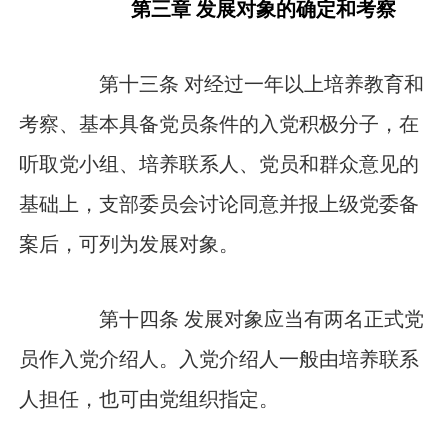
第三章 发展对象的确定和考察
第十三条 对经过一年以上培养教育和
考察、基本具备党员条件的入党积极分子，在
听取党小组、培养联系人、党员和群众意见的
基础上，支部委员会讨论同意并报上级党委备
案后，可列为发展对象。
第十四条 发展对象应当有两名正式党
员作入党介绍人。入党介绍人一般由培养联系
人担任，也可由党组织指定。