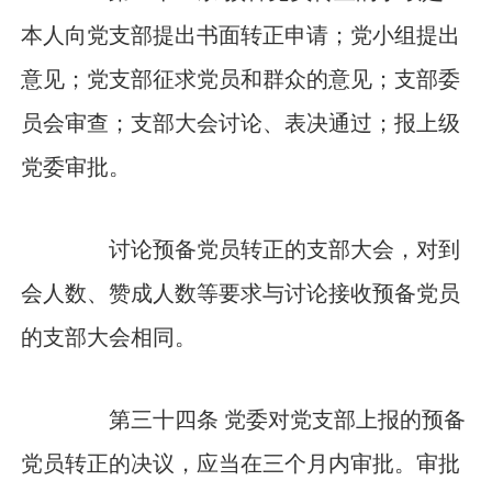
本人向党支部提出书面转正申请；党小组提出
意见；党支部征求党员和群众的意见；支部委
员会审查；支部大会讨论、表决通过；报上级
党委审批。
讨论预备党员转正的支部大会，对到
会人数、赞成人数等要求与讨论接收预备党员
的支部大会相同。
第三十四条 党委对党支部上报的预备
党员转正的决议，应当在三个月内审批。审批