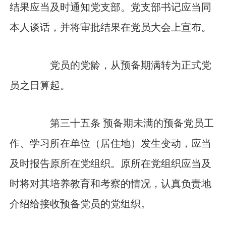
结果应当及时通知党支部。党支部书记应当同
本人谈话，并将审批结果在党员大会上宣布。
党员的党龄，从预备期满转为正式党
员之日算起。
第三十五条 预备期未满的预备党员工
作、学习所在单位（居住地）发生变动，应当
及时报告原所在党组织。原所在党组织应当及
时将对其培养教育和考察的情况，认真负责地
介绍给接收预备党员的党组织。