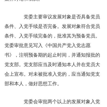
党委主要审议发展对象是否具备党员
条件、入党手续是否完备。发展对象符合党员
条件、入党手续完备的，批准其为预备党员。
党委审批意见写入《中国共产党入党志愿
书》，注明预备期的起止时间，并通知报批的
党支部。党支部应当及时通知本人并在党员大
会上宣布。对未被批准入党的，应当通知党支
部和本人，做好思想工作。
党委会审批两个以上的发展对象入党