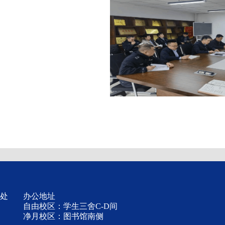
卫处
办公地址
自由校区：学生三舍C-D间
净月校区：图书馆南侧