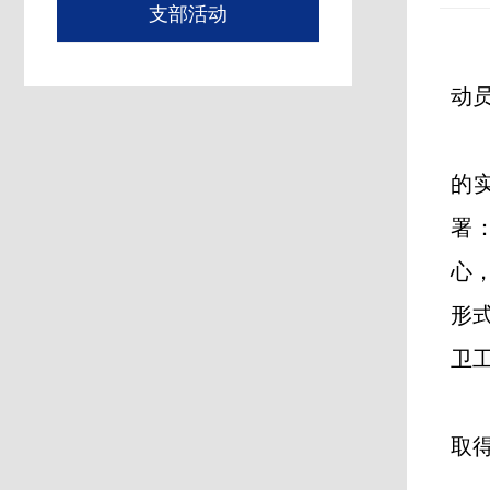
支部活动
动
的
署
心
形
卫
取