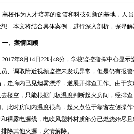
高校作为人才培养的摇篮和科技创新的基地，人员
设想。本文将结合具体案例，进行深入剖析，探寻解
一、案情回顾
2017
年
8
月
14
日
22
时
48
分，学校监控指挥中心显示
人员、调取附近视频监控未发现异常，但是仍有报警
场，走廊内已见烟雾漂浮，遂展开排查工作。由于实
人去楼空，只能根据门板温度判断起火房间，经排查
门。此时房间内温度很高，起火点位于靠窗左侧操作
片和裸露电源线，电吹风塑料材质部分已燃烧殆尽且
，排除其他火源，灾情解除。