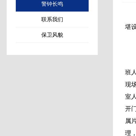
警钟长鸣
联系我们
堪
保卫风貌
班
现
室
开
属
理