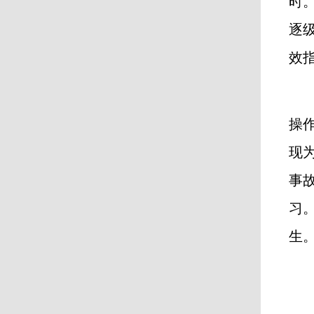
时
逐
效
操
现
事
习
生