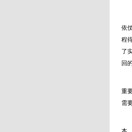
依
程
了
回
重
需
本