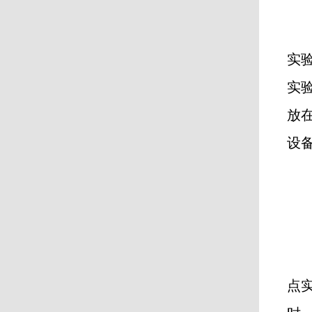
实
实
放
设
点