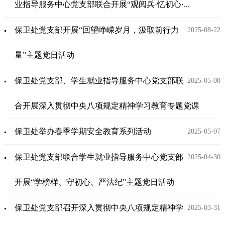
业指导服务中心党支部联合开展“观阅兵·忆初心·...
保卫处党支部开展“回望峥嵘岁月，汲取前行力
2025-08-22
量”主题党日活动
保卫处党支部、学生就业指导服务中心党支部联
2025-05-08
合开展深入贯彻中央八项规定精神学习教育专题党课
保卫处举办春季学期安全教育系列活动
2025-05-07
保卫处党支部联合学生就业指导服务中心党支部
2025-04-30
开展“学榜样、守初心、严法纪”主题党日活动
保卫处党支部召开深入贯彻中央八项规定精神学
2025-03-31