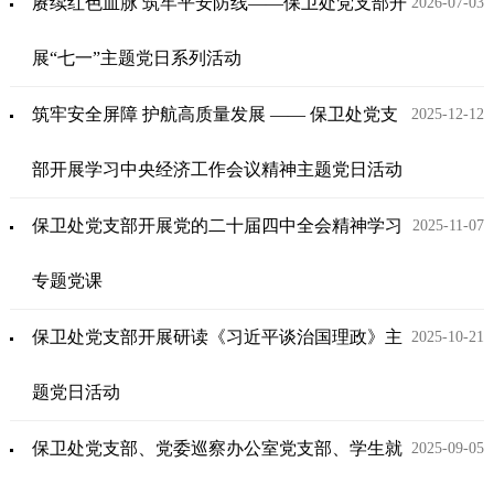
赓续红色血脉 筑牢平安防线——保卫处党支部开
2026-07-03
展“七一”主题党日系列活动
筑牢安全屏障 护航高质量发展 —— 保卫处党支
2025-12-12
部开展学习中央经济工作会议精神主题党日活动
保卫处党支部开展党的二十届四中全会精神学习
2025-11-07
专题党课
保卫处党支部开展研读《习近平谈治国理政》主
2025-10-21
题党日活动
保卫处党支部、党委巡察办公室党支部、学生就
2025-09-05